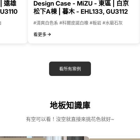
 | 遠雄
Design Case - MiZU - 東區 | 白京
形
U3110
松下A棟 | 暮木 - EHL133, GU3112
，
白
#清爽白色系 #科爾皮諾白橡 #板岩 #水磨石灰
而
且
看更多
淺
橡
色
調
看所有案例
讓
家
裡
整
地板知識庫
體
視
有空可以看！沒空就直接來挑花色就好~
覺
採
光