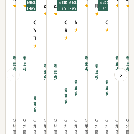
地圖顧客
地圖顧客
地圖顧客
地圖顧客
5 分，滿分 5 分
5 分，滿分 5 分
5 分，滿分 5 分
5 分，滿分
5 
★★★★★
★★★★★
★★★★★
★★★★
★
chang
chen
吧）
5 分，滿分 5 分
5 分，滿分 5 分
5 分，滿分 5 分
回饋
回饋
回饋
回饋
★★★★★
★★★★★
★★★★★
從
必
家
哈
非
2026 年 6 月
2025 年
2025 年
20
CHENG
Chen Yi-
Miluku
CJ
遇
須
中
囉
常
家
用
很
5 分，滿分 5 分
5 分，滿分 5 
★★★★★
★★★★★
YI
Rou
5 分，滿分 5 分
到
大
原
小
感
中
心
親
5 分，滿分 5 分
★★★★★
TSENG
問
力
本
編
謝
地
用
切
這
鄰
★★★★★
題
推
地
～
明
板
蠟
又
次
居
不
至
薦
板
我
峻
因
調
很
是
推
管
老
看
看
看
看
看
安
這
因
來
的
更
更
漏
色
更
耐
更
更
因
薦
是
闆
看
看
看
多
多
多
多
多
排
家
泡
履
專
水
，
心
更
更
更
‹
›
為
的
售
專
多
多
多
師
！
水
約
業
需
厲
的
風
木
前
業
看
看
傅
現
需
了
耐
要
害
介
災
地
還
更
更
、
看
多
多
勘
場
拆
。
磨
更
👍
紹
淹
板
是
熱
更
看
多
查
服
除
入
地
換
產
水
廠
售
情
更
多
維
務
，
住
板
，
品
的
商
後
而
修
人
當
3
服
五
，
關
，
，
Google
Google
且
Google
Google
Google
Google
Google
Google
Google
Google
Google
Goog
地
地
地
地
地
地
地
地
地
地
地
地
，
員
我
年
務
年
實
係
真
已
很
圖
圖
圖
圖
圖
圖
圖
圖
圖
圖
圖
圖