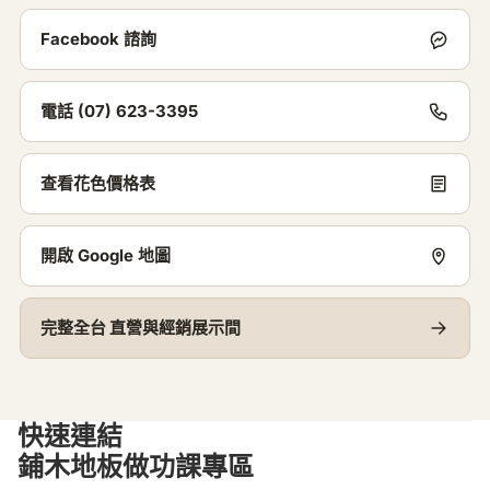
就
很
Facebook 諮詢
乾
淨
電話 (07) 623-3395
。
另
查看花色價格表
外
，
開啟 Google 地圖
他
們
的
完整全台
直營與經銷展示間
售
後
服
快速連結
務
鋪木地板做功課專區
也