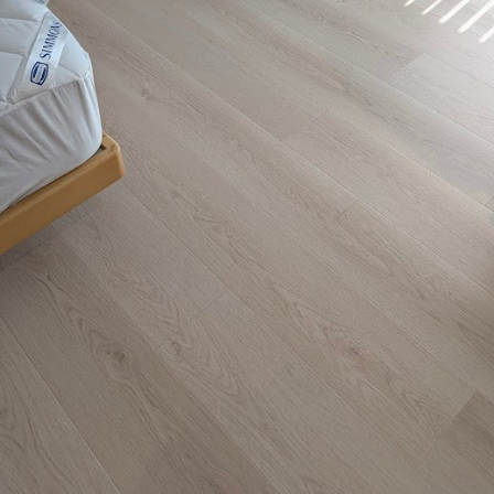
礙
心
）
通
再
顆
如
。
，
過
一
星
我
若
程
次
都
，
還
中
有
還
在
有
，
美
覺
挑
機
很
美
得
選
會
為
的
少
時
一
客
廚
，
也
定
戶
房
希
完
再
著
地
望
全
次
想
板
公
不
選
、
很
司
會
擇
信
開
真
感
明
任
心
的
到
峻
客
。
要
有
，
戶
讚
壓
推
，
揚
力
薦
也
一