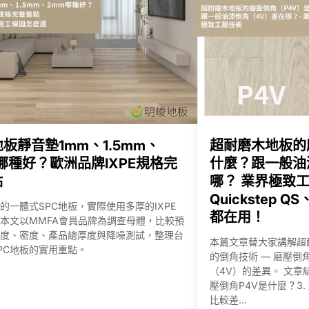
變
得
很
明
亮
、
很
有
地板靜音墊1mm、1.5mm、
超耐磨木地板的
質
哪種好？歐洲品牌IXPE規格完
什麼？跟一般油
感
點
哪？ 業界極致工
，
Quickstep 
的一體式SPC地板，實際使用多厚的IXPE
平
都在用！
本文以MMFA會員品牌為調查母體，比較預
常
度、密度、產品總厚度與降噪測試，整理台
本篇文章替大家講解超
也
PC地板的實用重點。
的倒角技術 — 磨壓倒
非
（4V）的差異。 文章結
常
壓倒角P4V是什麼？3.
好
比較差...