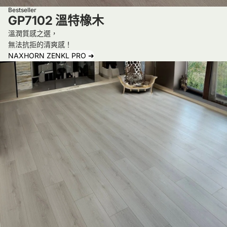
Bestseller
，
！
沒
下
GP7102 溫特橡木
整
有
。
溫潤質感之選，
體
要
滿
無法抗拒的清爽感！
的
求
滿
NAXHORN ZENKL PRO ➜
消
先
的
費
付
俠
體
款
氣
驗
，
為
很
甚
善
舒
至
不
服
為
欲
。
了
人
配
知
當
合
，
時
濾
也
選
心
沒
購
公
有