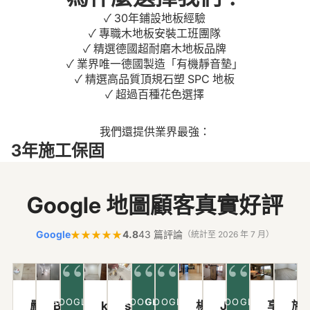
✓ 30年鋪設地板經驗
✓ 專職木地板安裝工班團隊
✓ 精選德國超耐磨木地板品牌
✓ 業界唯一德國製造「有機靜音墊」
✓ 精選高品質頂規石塑 SPC 地板
✓ 超過百種花色選擇
我們還提供業界最強：
3年施工保固
Google 地圖顧客真實好評
Google
★★★★★
4.8
43 篇評論
（統計至 2026 年 7 月）
“
“
“
“
GOOGLE
GOOGLE
GOOGLE
GOOGLE
2026 年 7 月
2026 年 7 月
2026 年 6 月
2025 年
2023 年
2023 年
嚴敬
Bin Hong
kate
sally
楊羊羊
Joba（啾
享邑滋
施