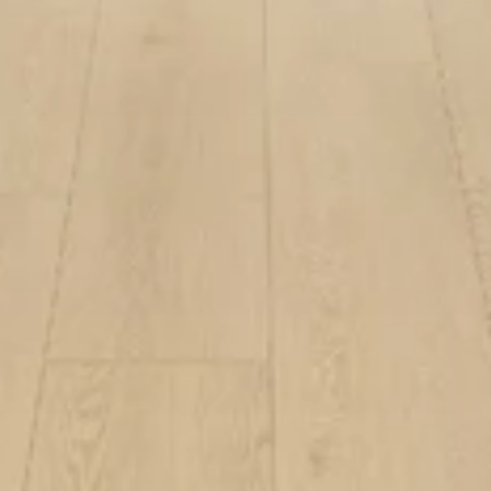
N
E
O
#
N
A
X
H
O
R
N
E
X
P