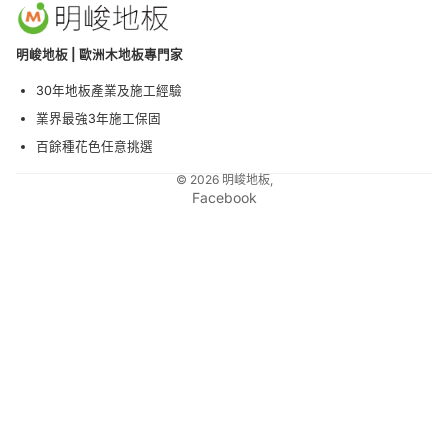
很
完
善
明峻地板 | 歐洲木地板專門家
！
30年地板產業及施工經驗
前
業界最強3年施工保固
陣
百餘種花色任意挑選
子
© 2026
明峻地板
,
不
Facebook
小
心
因
為
人
為
疏
失
造
成