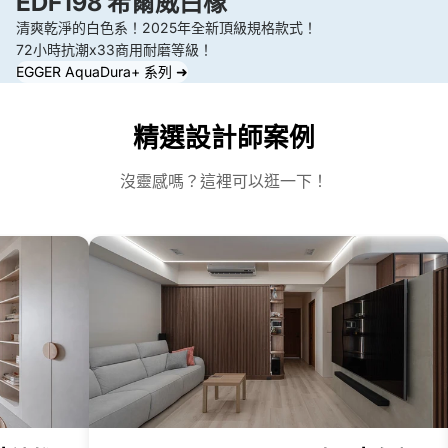
EDF198 希爾威白橡
，
公
感
清爽乾淨的白色系！2025年全新頂級規格款式！
地
司
動
72小時抗潮x33商用耐磨等級！
板
可
的
EGGER AquaDura+ 系列 ➜
還
以
淚
是
說
水
精選設計師案例
頭
是
。
好
以
沒靈感嗎？這裡可以逛一下！
壯
後
壯
安
，
裝
完
地
全
板
沒
的
有
首
刮
選
痕
。
或
變