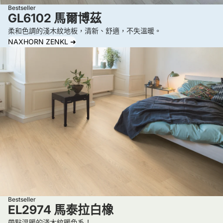
的
Bestseller
司
留
GL6102 馬爾博茲
是
作
下
柔和色調的淺木紋地板，清新、舒適，不失溫暖。
「
業
姓
NAXHORN ZENKL ➜
淺
時
名
橡
間
拿
超
，
走
耐
施
垃
磨
工
圾
地
完
離
板
畢
開
」
還
。
，
等
看
到
了
著
目
一
他
前
小
離
Bestseller
為
段
開
EL2974 馬泰拉白橡
止
時
時
帶點溫暖的淺木紋暖色系！