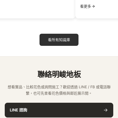
清
看更多
理
，
用
除
塵
看所有知識庫
紙
或
扭
乾
的
聯絡明峻地板
抹
布
想看實品、比較花色或詢問施工？歡迎透過 LINE / FB 或電話聯
簡
繫，也可先查看花色價格與鄰近展示間。
單
擦
LINE 諮詢
過