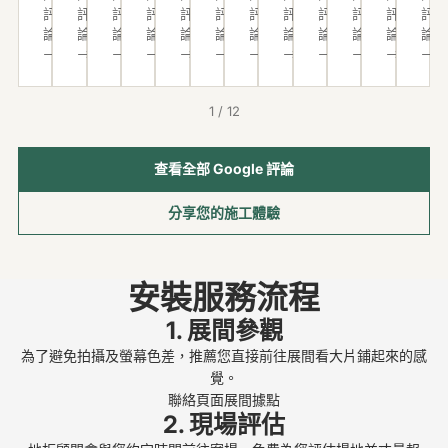
中
相
無
了
，
前
際
先
的
經
實
評
評
評
評
評
評
評
評
評
評
評
評
間
當
助
，
有
是
完
拆
不
很
在
論
論
論
論
論
論
論
論
論
論
論
論
→
→
→
→
→
→
→
→
→
→
→
→
的
親
不
才
老
找
成
除
得
少
，
聯
切
知
決
闆
明
的
、
不
有
挑
繫
且
該
定
的
峻
成
再
說
這
地
1 / 12
方
專
如
全
專
安
品
重
維
麼
板
便
業
何
室
業
裝
我
新
修
好
的
查看全部 Google 評論
、
，
處
舖
與
，
非
更
的
的
同
順
解
理
木
細
商
常
換
年
業
時
分享您的施工體驗
暢
說
時
地
心
品
滿
地
輕
者
也
且
非
，
板
的
及
意
板
師
了
分
服
常
謝
！
介
安裝服務流程
施
！
，
傅
👍
享
務
到
謝
雖
紹
工
之
阿
非
很
1. 展間參觀
態
位
明
然
，
品
後
雄
常
多
為了避免拍攝及螢幕色差，推薦您直接前往展間看大片鋪起來的感
度
。
晙
事
讓
質
有
跟
棒
關
覺。
超
最
老
前
我
都
親
阿
，
於
聯絡頁面展間據點
好
棒
闆
淨
們
很
朋
2. 現場評估
宏
不
地
。
的
願
空
能
好
好
師
但
板