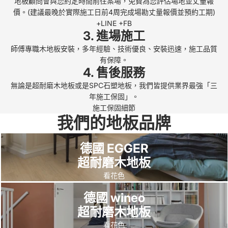
地板顧問會與您約定時間前往案場，免費為您評估場地並丈量報
師
是
意
跟
夠
，
友
傅
幫
價。(建議最晚於實際施工日前4周完成場勘丈量報價並預約工期)
的
+LINE
+FB
傅
，
幫
舖
選
使
想
施
忙
知
3. 進場施工
維
他
忙
後
擇
用
做
工
檢
識
師傅專職木地板安裝，多年經驗、技術優良、安裝迅速，施工品質
修
們
，
整
出
五
木
真
查
。
有保障。
用
會
站
理
最
年
地
的
有
4. 售後服務
心
完
在
很
適
以
板
認
沒
無論是超耐磨木地板或是SPC石塑地板，我們皆提供業界最強「三
，
全
客
累
合
來
會
真
有
年施工保固」。
清
依
戶
…
自
都
推
細
其
施工保固細節
楚
照
角
但
宅
沒
薦
我們的地板品牌
心
它
說
客
度
完
使
有
你
、
地
明
人
耐
工
用
問
們
很
方
德國 EGGER
維
的
心
後
的
題
家
注
有
超耐磨木地板
修
預
解
的
地
，
的
重
問
看花色
後
算
說
木
板
地
👍
小
題
德國 wineo
狀
與
協
地
。
板
細
，
況
實
助
板
還
也
超耐磨木地板
節
還
，
際
。
，
有
維
。
協
看花色