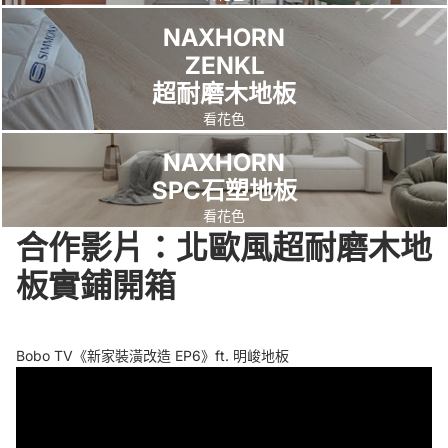
讓
需
也
覺
現
持
這
助
NAXHORN
我
求
謝
得
場
的
次
清
ZENKL
們
來
謝
很
丈
很
也
除
超耐磨木地板
使
幫
明
值
量
好
還
裝
用
忙
晙
得
跟
，
看花色
是
潢
者
推
施
！
施
所
用
留
NAXHORN
很
薦
工
狠
作
以
第
下
SPC石塑地板
放
合
團
美
的
這
一
的
看花色
心
適
隊
呀
技
次
次
膠
合作影片：北歐風超耐磨木地
~
的
專
～
術
更
阿
，
品
業
人
板實鋪開箱
換
雄
補
牌
又
員
，
師
的
及
細
用
當
傅
矽
款
心
職
然
來
利
Bobo TV《新家裝潢改造 EP6》ft. 明峻地板
式
，
人
是
場
康
，
連
的
毫
勘
也
過
小
態
不
時
非