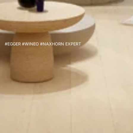
第
一
品
牌
#EGGER #WINEO #NAXHORN EXPERT
#
E
G
G
E
R
#
W
I