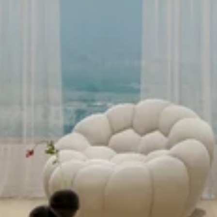
南
台
灣
南
波
萬
超
耐
磨
木
地
板
安
裝