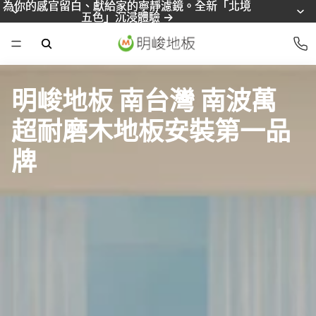
為你的感官留白、獻給家的寧靜濾鏡。全新「北境
為你的感官留白、獻給家的寧靜濾鏡。全新「北境
五色」沉浸體驗 ->
五色」沉浸體驗 ->
明峻地板 南台灣 南波萬
超耐磨木地板安裝第一品
牌
明
峻
地
板