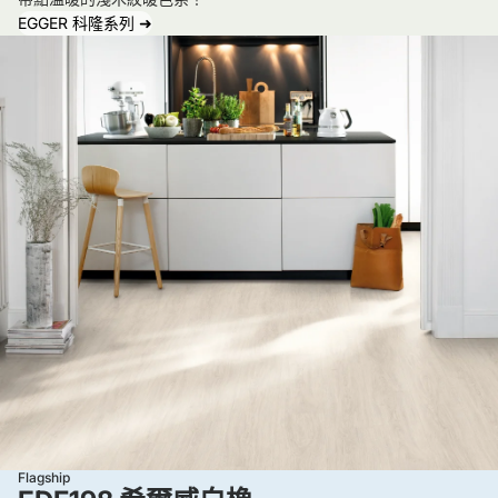
實
間
瀟
EGGER 科隆系列 ➜
際
才
灑
使
領
帥
用
到
氣
了
支
的
一
票
背
年
，
影
，
真
，
每
的
讓
天
讓
我
踩
人
不
踏
很
爭
、
感
氣
拉
激
地
拖
，
流
椅
明
下
子
峻
了
Flagship