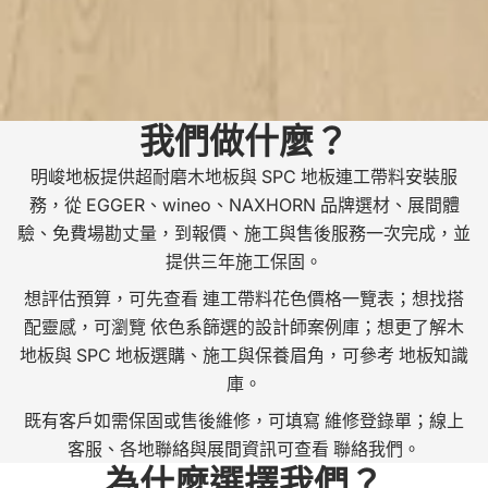
E
R
T
我們做什麼？
明峻地板提供超耐磨木地板與 SPC 地板連工帶料安裝服
務，從 EGGER、wineo、NAXHORN 品牌選材、展間體
驗、免費場勘丈量，到報價、施工與售後服務一次完成，並
提供三年施工保固。
想評估預算，可先查看
連工帶料花色價格一覽表
；想找搭
配靈感，可瀏覽
依色系篩選的設計師案例庫
；想更了解木
地板與 SPC 地板選購、施工與保養眉角，可參考
地板知識
庫
。
既有客戶如需保固或售後維修，可填寫
維修登錄單
；線上
客服、各地聯絡與展間資訊可查看
聯絡我們
。
為什麼選擇我們？